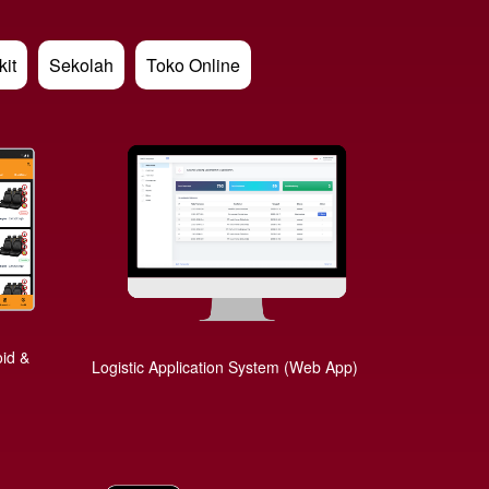
it
Sekolah
Toko Online
id &
Logistic Application System (Web App)