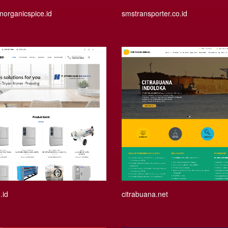
norganicspice.id
smstransporter.co.id
.id
citrabuana.net