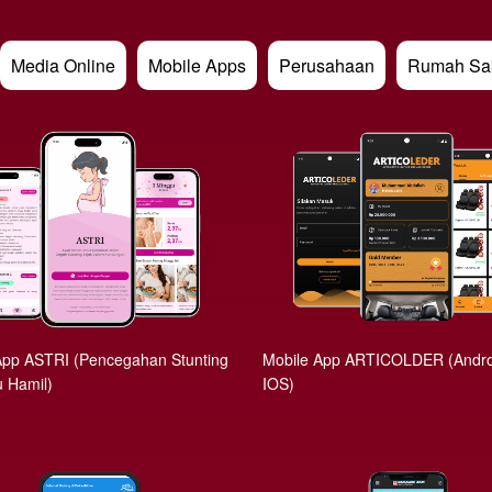
Media Online
Mobile Apps
Perusahaan
Rumah Sak
App ASTRI (Pencegahan Stunting
Mobile App ARTICOLDER (Andro
u Hamil)
IOS)